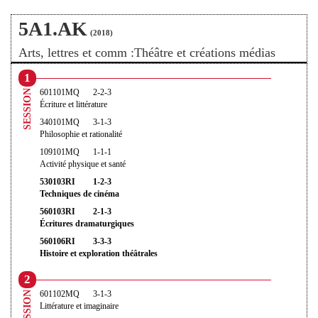
5A1.AK
(2018)
Arts, lettres et comm :Théâtre et créations médias
1
601101MQ
2-2-3
SESSION
Écriture et littérature
340101MQ
3-1-3
Philosophie et rationalité
109101MQ
1-1-1
Activité physique et santé
530103RI
1-2-3
Techniques de cinéma
560103RI
2-1-3
Écritures dramaturgiques
560106RI
3-3-3
Histoire et exploration théâtrales
2
601102MQ
3-1-3
SESSION
Littérature et imaginaire