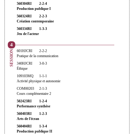
560304RI
2-2-4
Production publique I
560324RI
2-2-3
Création contemporaine
560334RI
1-3-3
Jeu de l'acteur
4
601HJCRI
2-2-2
SESSION
Pratique de la communication
340HJCRI
3-0-3
Éthique
109103MQ
1-1-1
Activité physique et autonomie
COM00203
2-1-3
Cours complémentaire 2
502423RI
1-2-4
Performance synthèse
560403RI
1-2-3
Arts de l'écran
560404RI
1-3-4
Production publique II