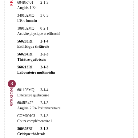
604RR401
2-1-3
Anglais 1 R4
340102MQ
3-0-3
L'être humain
109102MQ
0-2-1
Activité physique et efficacité
560203RI
2-1-4
Esthétique théâtrale
560204RI
2-2-3
Théâtre québécois
560213RI
2-1-3
Laboratoire multimédia
3
601103MQ
3-1-4
SESSION
Littérature québécoise
604RR42P
2-1-3
Anglais 2 R4 Préuniversitaire
COM00103
2-1-3
Cours complémentaire 1
560303RI
2-1-3
Critique théâtrale